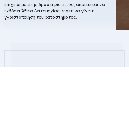
επιχειρηματικής δραστηριότητας, απαιτείται να
εκδόσει Άδεια Λειτουργίας, ώστε να γίνει η
γνωστοποίηση του καταστήματος.
ΚΑΤΑΣΤΉΜΑΤΑ ΥΓΕΙΟΝΟΜΙΚΟΎ
ΕΝΔΙΑΦΈΡΟΝΤΟΣ
Επιχειρήσεις μαζικής Εστίασης πλήρους και
πρόχειρου γεύματος και Επιχειρήσεις
Αναψυχής (εστιατόρια, ψητοπωλεία,
οβελιστήρια, σνακ μπαρ, αναψυκτήρια,
καφετερίες , μπαρ και άλλες παρόμοιες
δραστηριότητες).